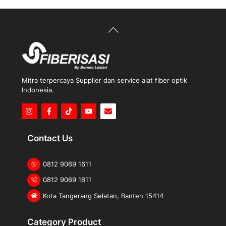
Back
To
Top
Mitra terpercaya Supplier dan service alat fiber optik
Indonesia.
Icon
Icon
Icon
label
label
label
Contact Us
0812 9069 1611
0812 9069 1611
Kota Tangerang Selatan, Banten 15414
Category Product