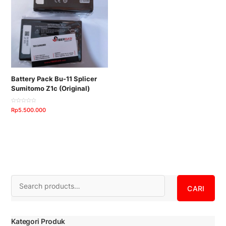
Battery Pack Bu-11 Splicer
Sumitomo Z1c (Original)
D
Rp
5.500.000
i
n
i
l
a
i
0
d
a
r
i
5
Search
CARI
Kategori Produk