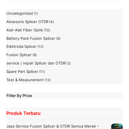
Uncategorized
1
1
Produk
Aksesoris Splicer OTDR
4
4
Produk
Alat-Alat Fiber Optik
10
10
Produk
Battery Pack Fusion Splicer
8
8
Produk
Elektroda Splicer
12
12
Produk
Fusion Splicer
8
8
Produk
service / repair Splicer dan OTDR
2
2
Produk
Spare Part Splicer
11
11
Produk
Test & Measurement
12
12
Produk
Filter By Price
Produk Terbaru
Jasa Service Fusion Splicer & OTDR Semua Merek –