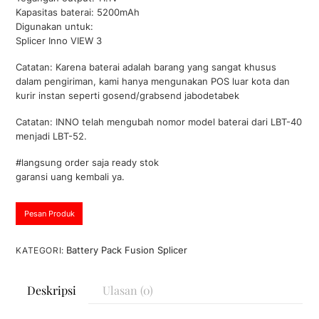
a
Kapasitas baterai: 5200mAh
r
Digunakan untuk:
i
5
Splicer Inno VIEW 3
Catatan: Karena baterai adalah barang yang sangat khusus
dalam pengiriman, kami hanya mengunakan POS luar kota dan
kurir instan seperti gosend/grabsend jabodetabek
Catatan: INNO telah mengubah nomor model baterai dari LBT-40
menjadi LBT-52.
#langsung order saja ready stok
garansi uang kembali ya.
Pesan Produk
Battery Pack Fusion Splicer
KATEGORI:
Deskripsi
Ulasan (0)