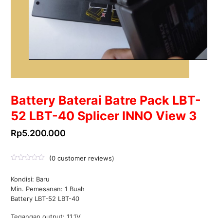
Battery Baterai Batre Pack LBT-
52 LBT-40 Splicer INNO View 3
Rp
5.200.000
(
0
customer reviews)
D
i
Kondisi: Baru
n
i
Min. Pemesanan: 1 Buah
l
Battery LBT-52 LBT-40
a
i
0
Tegangan output: 11.1V
d