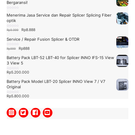
Bergaransi!
D
i
Menerima Jasa Service dan Repair Splicer Splicing Fiber
n
i
optik
l
a
i
0
Harga
Harga
Rp
8.888
D
Rp
9.999
d
i
a
n
aslinya
saat
r
i
i
Service / Repair Fusion Splicer & OTDR
l
5
adalah:
ini
a
i
Rp9.999.
adalah:
0
Harga
Harga
Rp
888
D
Rp
999
d
i
a
Rp8.888.
n
aslinya
saat
r
i
i
Battery Pack LBT-52 LBT-40 for Splicer INNO IFS-15 View
l
5
adalah:
ini
a
3 View 5
i
Rp999.
adalah:
0
d
a
Rp888.
Rp
5.200.000
D
r
i
i
n
5
i
Battery Pack Model LBT-20 Splicer INNO View 7 / V7
l
a
Original
i
0
d
a
Rp
5.800.000
D
r
i
i
n
5
i
l
a
i
0
d
a
r
i
5