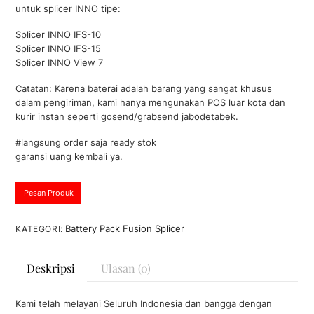
i
untuk splicer INNO tipe:
0
d
a
Splicer INNO IFS-10
r
Splicer INNO IFS-15
i
5
Splicer INNO View 7
Catatan: Karena baterai adalah barang yang sangat khusus
dalam pengiriman, kami hanya mengunakan POS luar kota dan
kurir instan seperti gosend/grabsend jabodetabek.
#langsung order saja ready stok
garansi uang kembali ya.
Pesan Produk
Battery Pack Fusion Splicer
KATEGORI:
Deskripsi
Ulasan (0)
Kami telah melayani Seluruh Indonesia dan bangga dengan