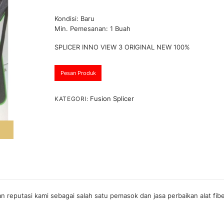
D
i
Kondisi: Baru
n
i
Min. Pemesanan: 1 Buah
l
a
i
SPLICER INNO VIEW 3 ORIGINAL NEW 100%
0
d
a
r
Pesan Produk
i
5
Fusion Splicer
KATEGORI:
 reputasi kami sebagai salah satu pemasok dan jasa perbaikan alat fib