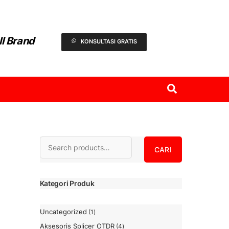
ll Brand
KONSULTASI GRATIS
Search
Search
CARI
l
Kategori Produk
Uncategorized
1
1
Produk
Aksesoris Splicer OTDR
4
4