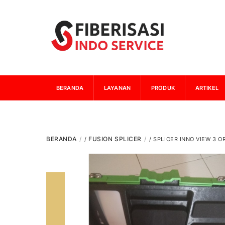
Skip
to
content
BERANDA
LAYANAN
PRODUK
ARTIKEL
BERANDA
FUSION SPLICER
/
/ SPLICER INNO VIEW 3 O