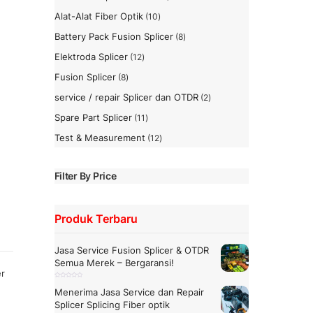
Produk
Alat-Alat Fiber Optik
10
10
Produk
Battery Pack Fusion Splicer
8
8
Produk
Elektroda Splicer
12
12
Produk
Fusion Splicer
8
8
Produk
service / repair Splicer dan OTDR
2
2
Produk
Spare Part Splicer
11
11
Produk
Test & Measurement
12
12
Produk
Filter By Price
Produk Terbaru
Jasa Service Fusion Splicer & OTDR
Semua Merek – Bergaransi!
er
D
i
Menerima Jasa Service dan Repair
n
i
Splicer Splicing Fiber optik
l
a