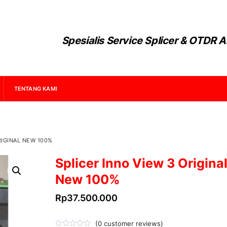
Spesialis Service Splicer & OTDR A
TENTANG KAMI
RIGINAL NEW 100%
Splicer Inno View 3 Origina
New 100%
Rp
37.500.000
(
0
customer reviews)