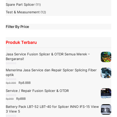
Produk
Spare Part Splicer
11
11
Produk
Test & Measurement
12
12
Produk
Filter By Price
Produk Terbaru
Jasa Service Fusion Splicer & OTDR Semua Merek –
Bergaransi!
D
i
Menerima Jasa Service dan Repair Splicer Splicing Fiber
n
i
optik
l
a
i
0
Harga
Harga
Rp
8.888
D
Rp
9.999
d
i
a
n
aslinya
saat
r
i
i
Service / Repair Fusion Splicer & OTDR
l
5
adalah:
ini
a
i
Rp9.999.
adalah:
0
Harga
Harga
Rp
888
D
Rp
999
d
i
a
Rp8.888.
n
aslinya
saat
r
i
i
Battery Pack LBT-52 LBT-40 for Splicer INNO IFS-15 View
l
5
adalah:
ini
a
3 View 5
i
Rp999.
adalah:
0
d
a