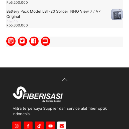
Rp888.
Rp
5.200.000
D
r
i
i
n
5
i
Battery Pack Model LBT-20 Splicer INNO View 7 / V7
l
a
Original
i
0
d
a
Rp
5.800.000
D
r
i
i
n
5
i
l
a
i
0
d
a
r
i
5
Back
To
Top
Mitra terpercaya Supplier dan service alat fiber optik
Indonesia.
Icon
Icon
Icon