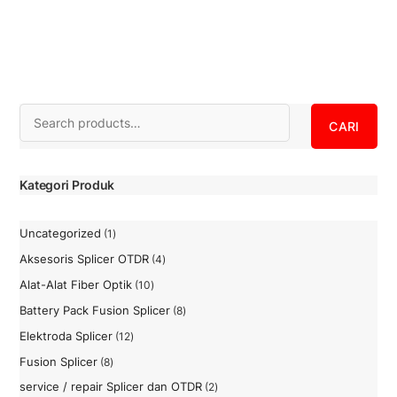
i
l
a
i
0
d
a
r
i
5
Search
CARI
Kategori Produk
Uncategorized
1
1
Produk
Aksesoris Splicer OTDR
4
4
Produk
Alat-Alat Fiber Optik
10
10
Produk
Battery Pack Fusion Splicer
8
8
Produk
Elektroda Splicer
12
12
Produk
Fusion Splicer
8
8
Produk
service / repair Splicer dan OTDR
2
2