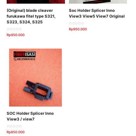
(Original) blade cleaver
Soc Holder Splicer Inno
furukawa fitel type S321,
View3 View5 View7 Original
S323, S324, S325
D
Rp
950.000
i
n
D
Rp
950.000
i
i
l
n
a
i
i
l
0
a
d
i
a
0
r
d
i
a
5
r
i
5
SOC Holder Splicer Inno
View3 / view7
D
Rp
850.000
i
n