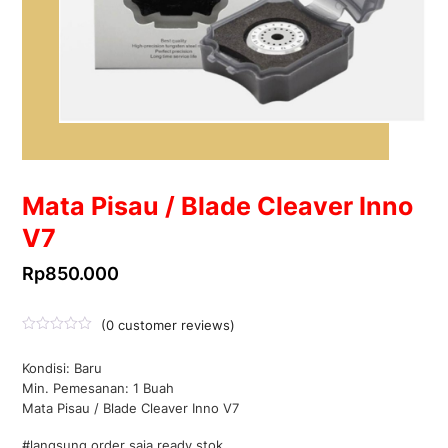
Mata Pisau / Blade Cleaver Inno
V7
Rp
850.000
(
0
customer reviews)
D
i
Kondisi: Baru
n
i
Min. Pemesanan: 1 Buah
l
Mata Pisau / Blade Cleaver Inno V7
a
i
0
#langsung order saja ready stok
d