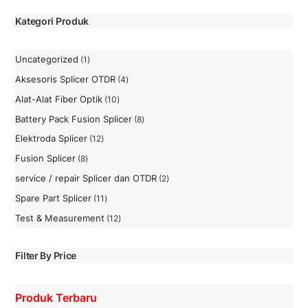
Kategori Produk
Uncategorized
1
1
Produk
Aksesoris Splicer OTDR
4
4
Produk
Alat-Alat Fiber Optik
10
10
Produk
Battery Pack Fusion Splicer
8
8
Produk
Elektroda Splicer
12
12
Produk
Fusion Splicer
8
8
Produk
service / repair Splicer dan OTDR
2
2
Produk
Spare Part Splicer
11
11
Produk
Test & Measurement
12
12
Produk
Filter By Price
Produk Terbaru