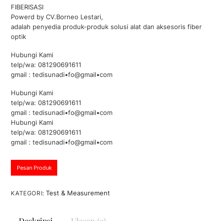
a
FIBERISASI
r
Powerd by CV.Borneo Lestari,
i
5
adalah penyedia produk-produk solusi alat dan aksesoris fiber
optik
Hubungi Kami
telp/wa: 081290691611
gmail : tedisunadi•fo@gmail•com
Hubungi Kami
telp/wa: 081290691611
gmail : tedisunadi•fo@gmail•com
Hubungi Kami
telp/wa: 081290691611
gmail : tedisunadi•fo@gmail•com
Pesan Produk
Test & Measurement
KATEGORI:
Deskripsi
Ulasan (0)