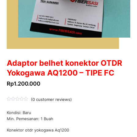
Adaptor belhet konektor OTDR
Yokogawa AQ1200 – TIPE FC
Rp
1.200.000
(
0
customer reviews)
D
i
Kondisi: Baru
n
i
Min. Pemesanan: 1 Buah
l
a
i
Konektor otdr yokogawa Aq1200
0
d