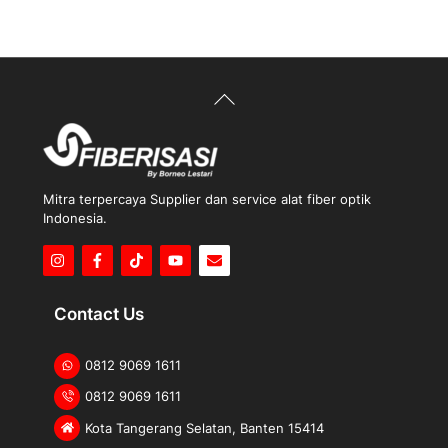
5
Back
To
Top
Mitra terpercaya Supplier dan service alat fiber optik
Indonesia.
Icon
Icon
Icon
label
label
label
Contact Us
0812 9069 1611
0812 9069 1611
Kota Tangerang Selatan, Banten 15414