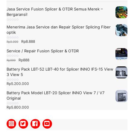
Jasa Service Fusion Splicer & OTDR Semua Merek –
Bergaransi!
D
i
Menerima Jasa Service dan Repair Splicer Splicing Fiber
n
i
optik
l
a
i
0
Harga
Harga
Rp
8.888
D
Rp
9.999
d
i
a
n
aslinya
saat
r
i
i
Service / Repair Fusion Splicer & OTDR
l
5
adalah:
ini
a
i
Rp9.999.
adalah:
0
Harga
Harga
Rp
888
D
Rp
999
d
i
a
Rp8.888.
n
aslinya
saat
r
i
i
Battery Pack LBT-52 LBT-40 for Splicer INNO IFS-15 View
l
5
adalah:
ini
a
3 View 5
i
Rp999.
adalah:
0
d
a
Rp888.
Rp
5.200.000
D
r
i
i
n
5
i
Battery Pack Model LBT-20 Splicer INNO View 7 / V7
l
a
Original
i
0
d
a
Rp
5.800.000
D
r
i
i
n
5
i
l
a
i
0
d
a
r
i