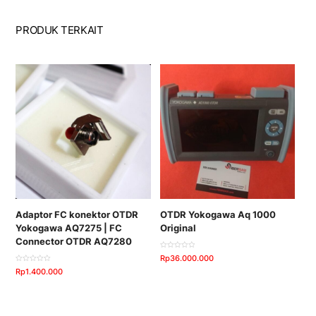
PRODUK TERKAIT
Adaptor FC konektor OTDR
OTDR Yokogawa Aq 1000
Yokogawa AQ7275 | FC
Original
Connector OTDR AQ7280
D
Rp
36.000.000
i
n
D
Rp
1.400.000
i
i
l
n
a
i
i
l
0
a
d
i
a
0