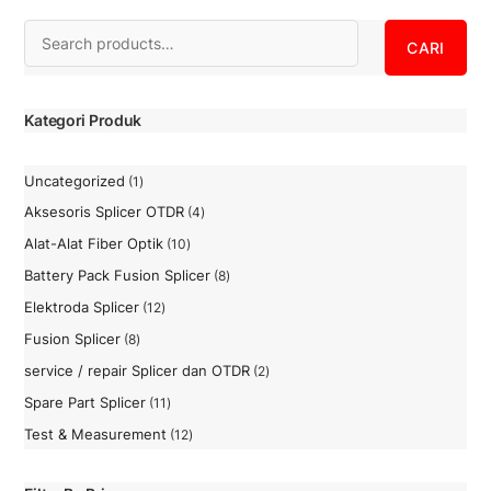
Search
CARI
Kategori Produk
Uncategorized
1
1
Produk
Aksesoris Splicer OTDR
4
4
Produk
Alat-Alat Fiber Optik
10
10
Produk
Battery Pack Fusion Splicer
8
8
Produk
Elektroda Splicer
12
12
Produk
Fusion Splicer
8
8
Produk
service / repair Splicer dan OTDR
2
2
Produk
Spare Part Splicer
11
11
Produk
Test & Measurement
12
12
Produk