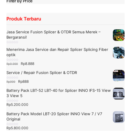
Filter By Price
Produk Terbaru
Jasa Service Fusion Splicer & OTDR Semua Merek –
Bergaransi!
D
i
Menerima Jasa Service dan Repair Splicer Splicing Fiber
n
i
optik
l
a
i
0
Harga
Harga
Rp
8.888
D
Rp
9.999
d
i
a
n
aslinya
saat
r
i
i
Service / Repair Fusion Splicer & OTDR
l
5
adalah:
ini
a
i
Rp9.999.
adalah:
0
Harga
Harga
Rp
888
D
Rp
999
d
i
a
Rp8.888.
n
aslinya
saat
r
i
i
Battery Pack LBT-52 LBT-40 for Splicer INNO IFS-15 View
l
5
adalah:
ini
a
3 View 5
i
Rp999.
adalah:
0
d
a
Rp888.
Rp
5.200.000
D
r
i
i
n
5
i
Battery Pack Model LBT-20 Splicer INNO View 7 / V7
l
a
Original
i
0
d
a
Rp
5.800.000
D
r
i
i