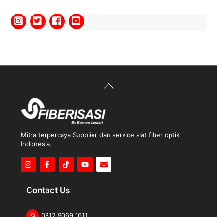
n
5
i
l
a
i
0
d
a
r
i
5
Back
To
Top
Mitra terpercaya Supplier dan service alat fiber optik
Indonesia.
Icon
Icon
Icon
label
label
label
Contact Us
0812 9069 1611